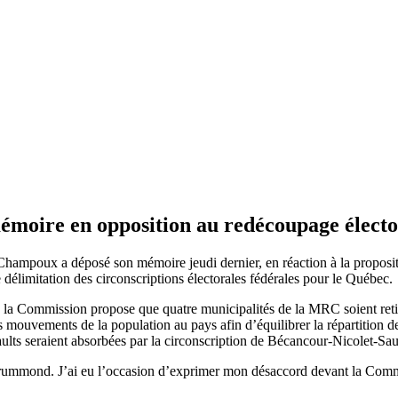
moire en opposition au redécoupage élec
hampoux a déposé son mémoire jeudi dernier, en réaction à la proposit
délimitation des circonscriptions électorales fédérales pour le Québec.
22, la Commission propose que quatre municipalités de la MRC soient re
 les mouvements de la population au pays afin d’équilibrer la répartitio
ults seraient absorbées par la circonscription de Bécancour-Nicolet-Sau
Drummond. J’ai eu l’occasion d’exprimer mon désaccord devant la Comm