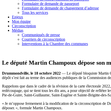
Formulaire de demande de passeport
Formulaire de demande de changement d’adresse
Tous les services
Enjeux
Mon équipe
Circonscription
Médias
Communiqués de presse
Courriers de circonscription
Interventions à la Chambre des communes
Le député Martin Champoux dépose son mé
Drummondville, le 18 octobre 2022
— Le député bloquiste Martin C
dépôt s’est fait au terme des audiences publiques de la Commission de 
Rappelons que dans le cadre de la révision de la carte électorale 20
redécoupage, qui se tient tous les dix ans, a pour objectif de refléter
Pie-de-Guire, Saint-Guillaume, Saint-Eugène et Sainte-Brigitte-des-Sa
« Je m’oppose fermement à la modification de la circonscription de 
déposer. », formule Martin Champoux.