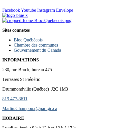
Facebook
Youtube
Instagram
Envelope
Sites connexes
Bloc Québécois
Chambre des communes
Gouvernement du Canada
INFORMATIONS
230, rue Brock, bureau 475
Terrasses St-Frédéric
Drummondville (Québec) J2C 1M3
819 477-3611
Martin.Champoux@parl.gc.ca
HORAIRE
Lundi au jeudi : 9 h à 12 h et 13 h à 17 h