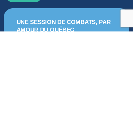
UNE SESSION DE COMBATS, PAR
AMOUR DU QUÉBEC
Le député de Drummond, Martin
Champoux, a dressé le bilan d’une
session où le Bloc Québécois est parvenu
à défendre sans compromis les intérêts
du Québec face au gouvernement libéral
de Mark Carney, qui a rapidement utilisé
sa majorité acquise à coups de
transfuges pour bâillonner le Parlement et
les élus, parfois même ceux de son
propre parti.
Lire plus