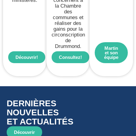
ministères.
concernent à
la Chambre
des
communes et
réaliser des
gains pour la
circonscription
de
Drummond.
Martin
et son
Découvrir!
Consultez!
équipe
DERNIÈRES
NOUVELLES
ET ACTUALITÉS
Découvrir