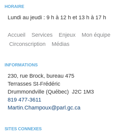
HORAIRE
Lundi au jeudi : 9 h à 12 h et 13 h à 17 h
Accueil
Services
Enjeux
Mon équipe
Circonscription
Médias
INFORMATIONS
230, rue Brock, bureau 475
Terrasses St-Frédéric
Drummondville (Québec) J2C 1M3
819 477-3611
Martin.Champoux@parl.gc.ca
SITES CONNEXES