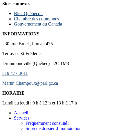
Sites connexes
Bloc Québécois
Chambre des communes
Gouvernement du Canada
INFORMATIONS
230, rue Brock, bureau 475
Terrasses St-Frédéric
Drummondville (Québec) J2C 1M3
819 477-3611
Martin.Champoux@parl.gc.ca
HORAIRE
Lundi au jeudi : 9 h à 12 h et 13 h à 17 h
Accueil
Services
Fréquemment consulté :
Suivi de dossier d’immigration