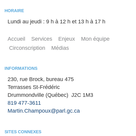
HORAIRE
Lundi au jeudi : 9 h à 12 h et 13 h à 17 h
Accueil
Services
Enjeux
Mon équipe
Circonscription
Médias
INFORMATIONS
230, rue Brock, bureau 475
Terrasses St-Frédéric
Drummondville (Québec) J2C 1M3
819 477-3611
Martin.Champoux@parl.gc.ca
SITES CONNEXES