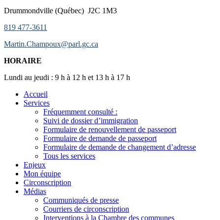
Drummondville (Québec) J2C 1M3
819 477-3611
Martin.Champoux@parl.gc.ca
HORAIRE
Lundi au jeudi : 9 h à 12 h et 13 h à 17 h
Accueil
Services
Fréquemment consulté :
Suivi de dossier d’immigration
Formulaire de renouvellement de passeport
Formulaire de demande de passeport
Formulaire de demande de changement d’adresse
Tous les services
Enjeux
Mon équipe
Circonscription
Médias
Communiqués de presse
Courriers de circonscription
Interventions à la Chambre des communes