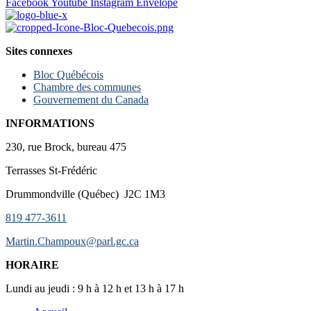
Facebook
Youtube
Instagram
Envelope
Sites connexes
Bloc Québécois
Chambre des communes
Gouvernement du Canada
INFORMATIONS
230, rue Brock, bureau 475
Terrasses St-Frédéric
Drummondville (Québec) J2C 1M3
819 477-3611
Martin.Champoux@parl.gc.ca
HORAIRE
Lundi au jeudi : 9 h à 12 h et 13 h à 17 h